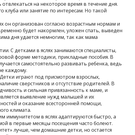
 отвлекаться на некоторое время в течение дня.
 клуба или занятие по интересам. Но такой
лях он организован согласно возрастным нормам и
ременно будет накормлен, уложен спать, выведен
има дня удается немногим, так как мама
тии. С детками в яслях занимаются специалисты,
ровой форме методики, прикладные пособия. В
лучается самостоятельно развивать ребенка, ведь
не каждому.
 Детки играют под присмотром взрослых,
аличие сверстников и отсутствие родителей. В
дчивость и сильная привязанность к маме, и
является выявление нужд малышей и их
ностей и оказание всесторонней помощи,
ого климата.
м иммунитетом в яслях адаптируются быстро, а
мой в первые месяцы посещения часто болеют.
итет» лучше, чем домашние детки, но остается