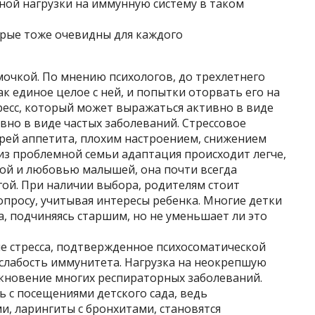
ной нагрузки на иммунную систему в таком
орые тоже очевидны для каждого
очкой. По мнению психологов, до трехлетнего
к единое целое с ней, и попытки оторвать его на
ресс, который может выражаться активно в виде
сивно в виде частых заболеваний. Стрессовое
рей аппетита, плохим настроением, снижением
 из проблемной семьи адаптация происходит легче,
той и любовью малышей, она почти всегда
ой. При наличии выбора, родителям стоит
просу, учитывая интересы ребенка. Многие детки
а, подчиняясь старшим, но не уменьшает ли это
вие стресса, подтвержденное психосоматической
 слабость иммунитета. Нагрузка на неокрепшую
кновение многих респираторных заболеваний.
 с посещениями детского сада, ведь
, ларингиты с бронхитами, становятся