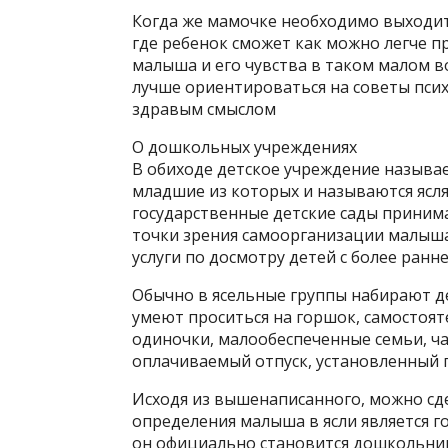
Когда же мамочке необходимо выходить
где ребенок сможет как можно легче п
малыша и его чувства в таком малом в
лучше ориентироваться на советы пси
здравым смыслом
О дошкольных учреждениях
В обиходе детское учреждение называе
младшие из которых и называются ясля
государственные детские сады принима
точки зрения самоорганизации малыша
услуги по досмотру детей с более раннег
Обычно в ясельные группы набирают де
умеют проситься на горшок, самостоят
одиночки, малообеспеченные семьи, ча
оплачиваемый отпуск, установленный г
Исходя из вышенаписанного, можно сд
определения малыша в ясли является год
он официально становится дошкольни