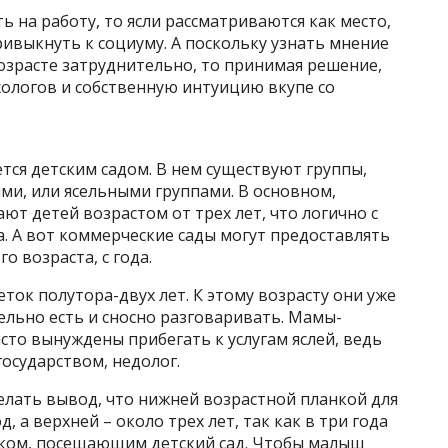
 на работу, то ясли рассматриваются как место,
ривыкнуть к социуму. А поскольку узнать мнение
озрасте затруднительно, то принимая решение,
хологов и собственную интуицию вкупе со
тся детским садом. В нем существуют группы,
ми, или ясельными группами. В основном,
ют детей возрастом от трех лет, что логично с
. А вот коммерческие сады могут предоставлять
о возраста, с года.
ток полутора-двух лет. К этому возрасту они уже
ельно есть и сносно разговаривать. Мамы-
сто вынуждены прибегать к услугам яслей, ведь
осударством, недолог.
елать вывод, что нижней возрастной планкой для
, а верхней – около трех лет, так как в три года
ком, посещающим детский сад. Чтобы малыш