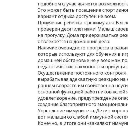
подобном случае является возможность
Это может быть посещение спортивного
вариант отдыха доступен не всем.
Приучение ребенка к режиму дня. В яс
проверен десятилетиями. Малыш своев
на прогулку. Дома придерживаться реж
отвлекается на домашние дела.
Наличие очевидного прогресса в разви
которые используют для обучения в иг
домашней обстановке не у всех мам по
педагогические наклонности присущи 
Осуществление постоянного контроля.
вырабатывая адекватную реакцию на н
раннем возрасте им свойственна неуси
основной функцией работников яслей 
удовлетворение, предупреждение опас
создание благоприятного эмоциональн
Укрепление иммунитета. Дети с хороши
вот малыши со слабой иммунной систе
Конечно, в итоге они «закаляют иммун