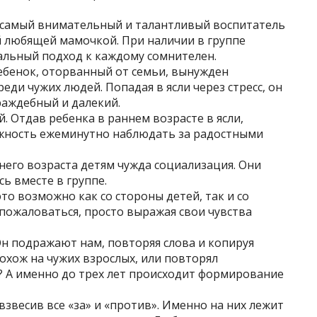
 самый внимательный и талантливый воспитатель
й любящей мамочкой. При наличии в группе
альный подход к каждому сомнителен.
ебенок, оторванный от семьи, вынужден
еди чужих людей. Попадая в ясли через стресс, он
аждебный и далекий.
 Отдав ребенка в раннем возрасте в ясли,
жность ежеминутно наблюдать за радостными
него возраста детям чужда социализация. Они
ь вместе в группе.
то возможно как со стороны детей, так и со
 пожаловаться, просто выражая свои чувства
 Он подражают нам, повторяя слова и копируя
похож на чужих взрослых, или повторял
? А именно до трех лет происходит формирование
звесив все «за» и «против». Именно на них лежит