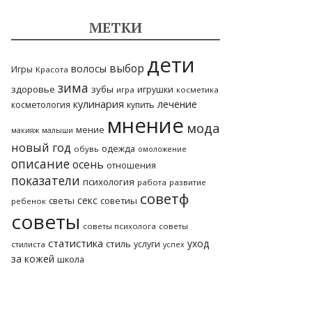
МЕТКИ
дети
выбор
волосы
Игры
Красота
зима
здоровье
зубы
игрушки
игра
косметика
кулинария
лечение
косметология
купить
мнение
мода
мение
макияж
малыши
новый год
одежда
обувь
омоложение
описание
осень
отношения
показатели
психология
работа
развитие
советф
секс
светы
советиы
ребенок
советы
советы психолога
советы
статистика
уход
стиль
услуги
стилиста
успех
за кожей
школа