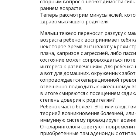
спорным вопрос о необходимости силь
раннем возрасте.
Теперь рассмотрим минусы яслей, кот
здравомыслящего родителя.
Малыш тяжело переносит разлуку с мам
возраста ребенок воспринимает себя ка
некоторое время вызывают у крохи ст
плача, капризов с агрессией, либо пас
состояние может сопровождаться поте
интереса к развлечениям. Для ребенка
а вот для домашних, окруженных забо
сопровождается сепарационной тревог
взвешенно подходить к «ясельному» во
в итоге смиряются с посещением садик
степень доверия к родителям?
Ребенок часто болеет. Это или следст
теорией возникновения болезней, или
иммунную систему провоцирует возни
Отоларингологи советуют повременить
приобретенные там аденоиды с отитами