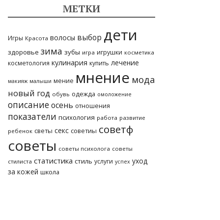
МЕТКИ
дети
выбор
волосы
Игры
Красота
зима
здоровье
зубы
игрушки
игра
косметика
кулинария
лечение
косметология
купить
мнение
мода
мение
макияж
малыши
новый год
одежда
обувь
омоложение
описание
осень
отношения
показатели
психология
работа
развитие
советф
секс
светы
советиы
ребенок
советы
советы психолога
советы
статистика
уход
стиль
услуги
стилиста
успех
за кожей
школа