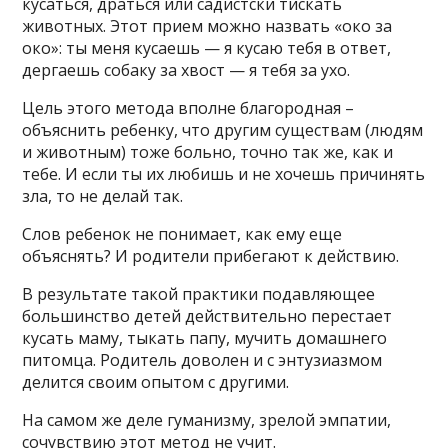
кусаться, драться или садистски тискать
животных. Этот прием можно назвать «око за
око»: ты меня кусаешь — я кусаю тебя в ответ,
дергаешь собаку за хвост — я тебя за ухо.
Цель этого метода вполне благородная –
объяснить ребенку, что другим существам (людям
и животным) тоже больно, точно так же, как и
тебе. И если ты их любишь и не хочешь причинять
зла, то не делай так.
Слов ребенок не понимает, как ему еще
объяснять? И родители прибегают к действию.
В результате такой практики подавляющее
большинство детей действительно перестает
кусать маму, тыкать папу, мучить домашнего
питомца. Родитель доволен и с энтузиазмом
делится своим опытом с другими.
На самом же деле гуманизму, зрелой эмпатии,
сочувствию этот метод не учит.